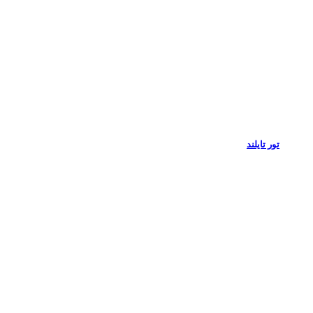
تور تایلند