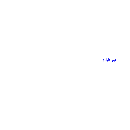
تور تایلند