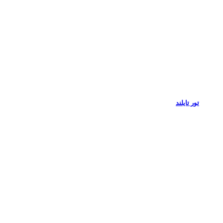
تور تایلند