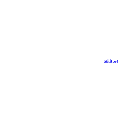
تور تایلند