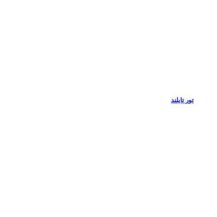
تور تایلند