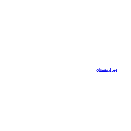
تور ارمنستان