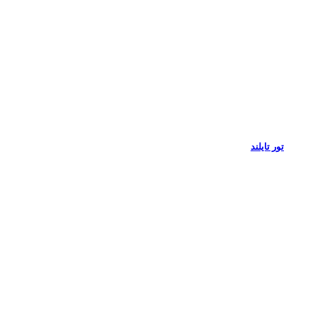
تور تایلند