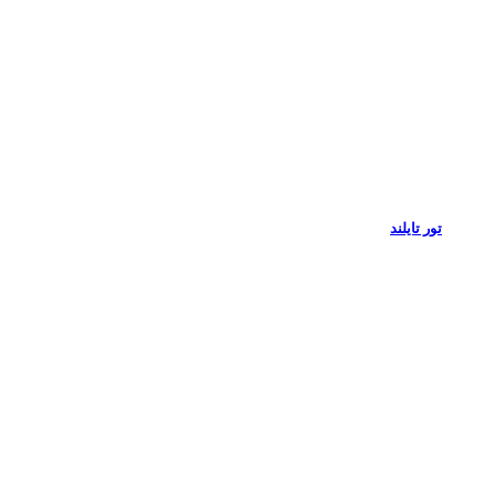
تور تایلند