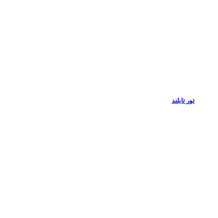
تور تایلند