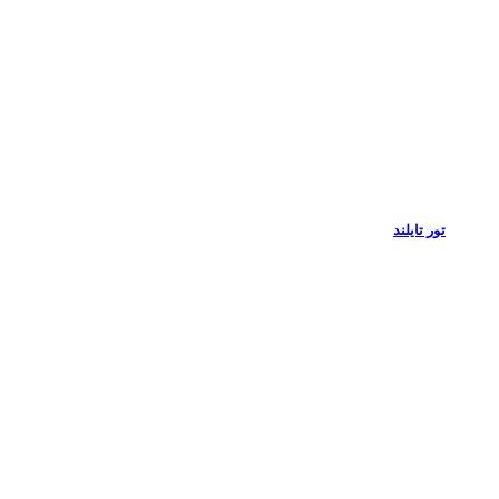
تور تایلند