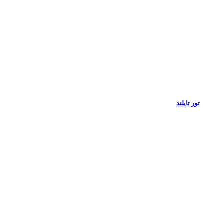
تور تایلند