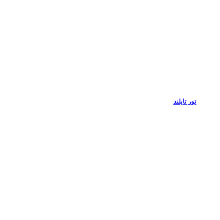
تور تایلند