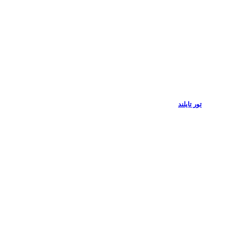
تور تایلند