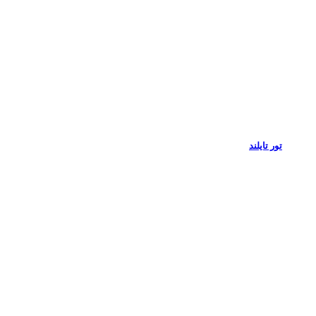
تور تایلند