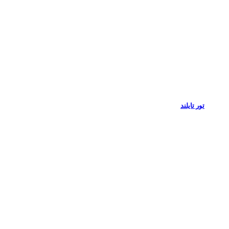
تور تایلند