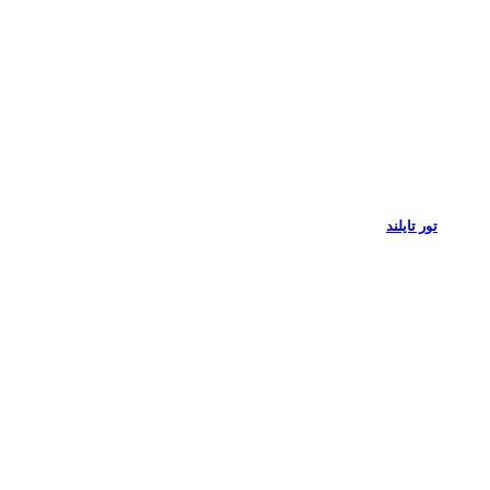
تور تایلند