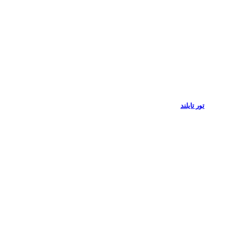
تور تایلند