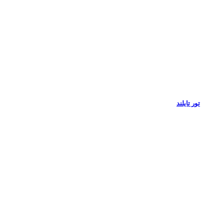
تور تایلند