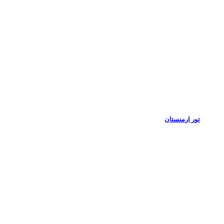
تور ارمنستان