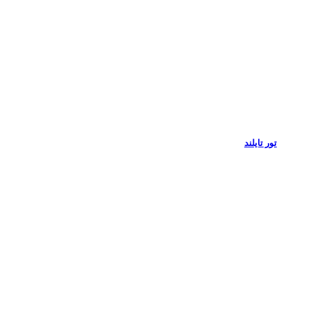
تور تایلند