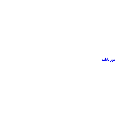
تور تایلند