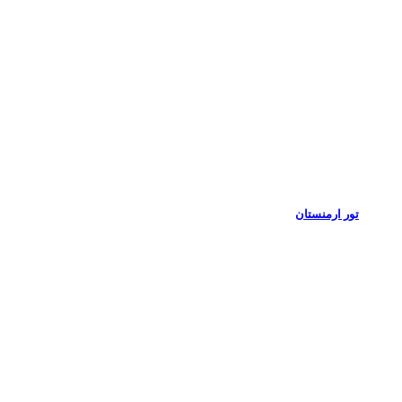
تور ارمنستان