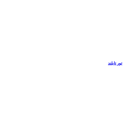
تور تایلند