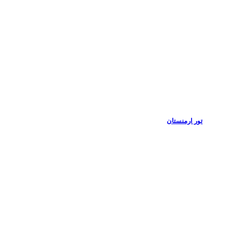
تور ارمنستان